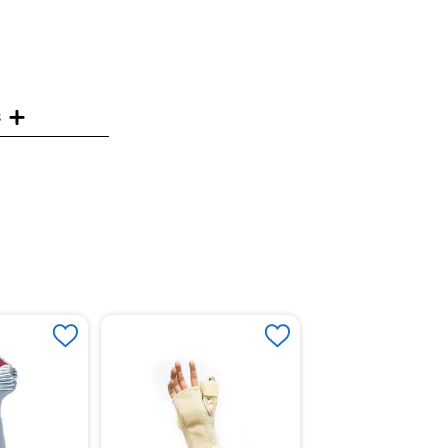
s
Brace Con Férula En
Large Premium