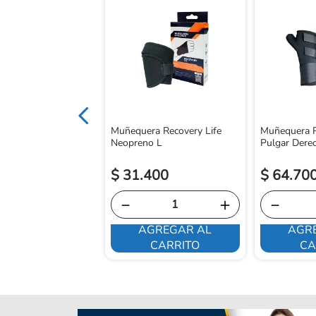
t Pulgar Gauntlet
S
Muñequera Recovery Life
Muñequera R
Neopreno L
Pulgar Dere
$
31
.
400
$
64
.
70
－
＋
－
AGREGAR AL
AGR
E INTERESA
CARRITO
CA