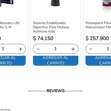
ecovery Life
Soporte Estabilizador
Muñequera Féru
cho S M
Deportivo Para Muñeca
Manumotion Me
Actimove Kids
0
$
74
.
150
$
257
.
900
＋
－
＋
－
EGAR AL
AGREGAR AL
AGREGA
RRITO
CARRITO
CARR
REVIEWS
estrellas