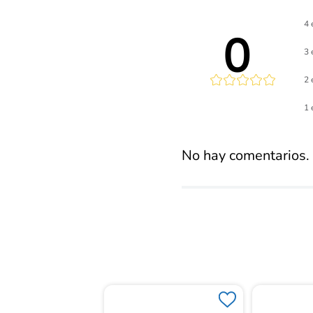
4 
0 
3 
2 
Calificaci
1 
promed
No hay comentarios.