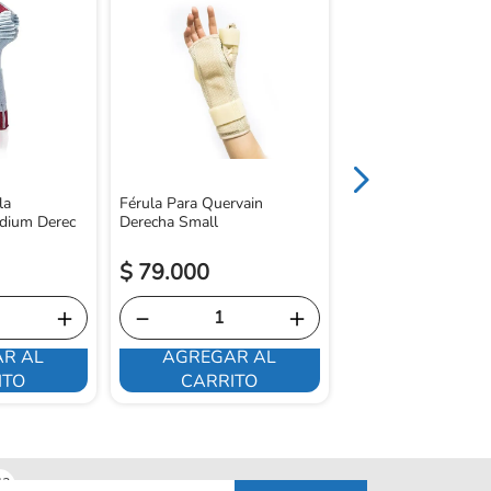
Brace Con Férula En
Large Premium
la
Férula Para Quervain
dium Derec
Derecha Small
$
79
.
000
$
88
.
100
＋
－
＋
－
R AL
AGREGAR AL
AGREGAR 
ITO
CARRITO
CARRITO
sa