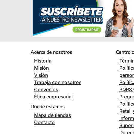
Acerca de nosotros
Centro 
Historia
Términ
Misión
Políti
Visión
perso
Trabaja con nosotros
Políti
Convenios
PQRS y
Ética empresarial
Pregun
Políti
Donde estamos
Retail
Mapa de tiendas
Inform
Contacto
Superi
Derech