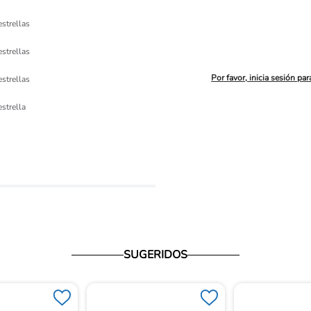
estrellas
estrellas
Por favor, inicia sesión par
estrellas
ón 
estrella
io
SUGERIDOS