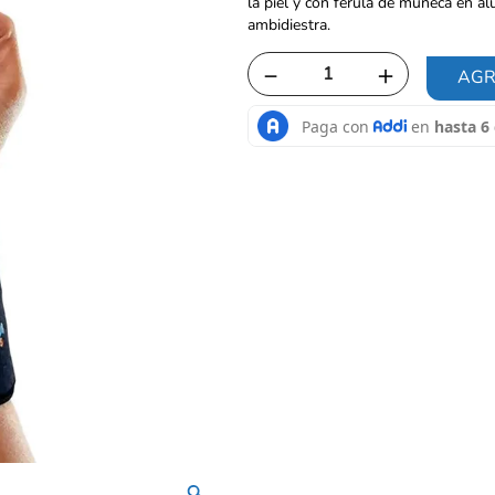
la piel y con férula de muñeca en al
ambidiestra.
－
＋
AGR