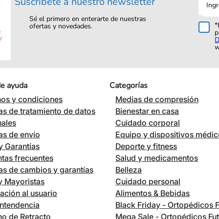
Suscríbete a nuestro newsletter
tu
corre
Sé el primero en enterarte de nuestras
*
ofertas y novedades.
p
D
w
de ayuda
Categorías
os y condiciones
Medias de compresión
cas de tratamiento de datos
Bienestar en casa
nales
Cuidado corporal
cas de envío
Equipo y dispositivos médi
 Garantías
Deporte y fitness
tas frecuentes
Salud y medicamentos
cas de cambios y garantías
Belleza
 y Mayoristas
Cuidado personal
ación al usuario
Alimentos & Bebidas
ntendencia
Black Friday - Ortopédicos 
o de Retracto
Mega Sale - Ortopédicos Fu