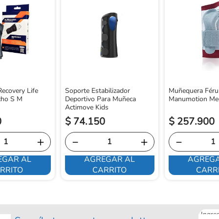
ecovery Life
Soporte Estabilizador
Muñequera Féru
cho S M
Deportivo Para Muñeca
Manumotion Me
Actimove Kids
0
$
74
.
150
$
257
.
900
＋
－
＋
－
EGAR AL
AGREGAR AL
AGREGA
RRITO
CARRITO
CARR
Ingre