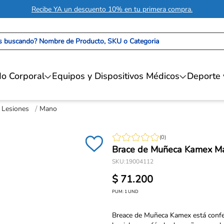
Recibe YA un descuento 10% en tu primera compra.
 buscando? Nombre de Producto, SKU o Categoria
o Corporal
Equipos y Dispositivos Médicos
Deporte 
 Lesiones
Mano
(
0
)
Brace de Muñeca Kamex Ma
SKU
:
19004112
$
71
.
200
PUM:
1
UND
Breace de Muñeca Kamex está confec