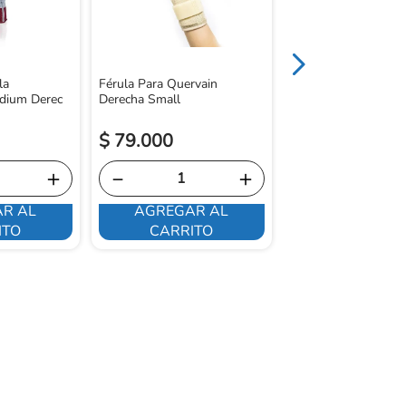
la
Férula Para Quervain
dium Derec
Derecha Small
$
79
.
000
$
88
.
100
＋
－
＋
－
R AL
AGREGAR AL
AGREGAR 
ITO
CARRITO
CARRITO