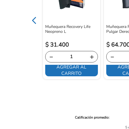
Muñequera Recovery Life
Muñequera R
Neopreno L
Pulgar Dere
$
31
.
400
$
64
.
70
－
＋
－
AGREGAR AL
AGR
E INTERESA
CARRITO
CA
5 