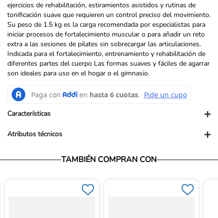
ejercicios de rehabilitación, estiramientos asistidos y rutinas de
tonificación suave que requieren un control preciso del movimiento.
Su peso de 1.5 kg es la carga recomendada por especialistas para
iniciar procesos de fortalecimiento muscular o para añadir un reto
extra a las sesiones de pilates sin sobrecargar las articulaciones.
Indicada para el fortalecimiento, entrenamiento y rehabilitación de
diferentes partes del cuerpo Las formas suaves y fáciles de agarrar
son ideales para uso en el hogar o el gimnasio.
+
Características
+
Atributos técnicos
Presentación comercial: UN
Presentación PUM: UND
Vendedor: Ortopédicos Futuro
TAMBIÉN COMPRAN CON
Garantía: Para conocer nuestra políticas de garantía, ingresa al
siguiente link: https://www.ortopedicosfuturo.com/cambios-y-
garantias
Términos y Condiciones: Para conocer nuestros términos y
condiciones, ingresa al siguiente link:
https://www.ortopedicosfuturo.com/terminos-y-condiciones