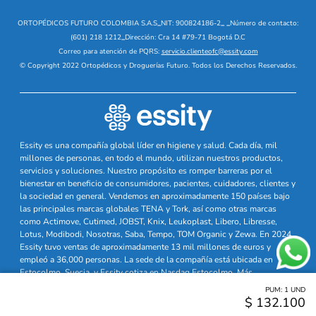
ORTOPÉDICOS FUTURO COLOMBIA S.A.S
_
NIT: 900824186-2
_
_
Número de contacto:
(601) 218 1212
_
Dirección: Cra 14 #79-71 Bogotá D.C
Correo para atención de PQRS:
servicio.clienteofc@essity.com
© Copyright 2022 Ortopédicos y Droguerías Futuro. Todos los Derechos Reservados.
Essity es una compañía global líder en higiene y salud. Cada día, mil
millones de personas, en todo el mundo, utilizan nuestros productos,
servicios y soluciones. Nuestro propósito es romper barreras por el
bienestar en beneficio de consumidores, pacientes, cuidadores, clientes y
la sociedad en general. Vendemos en aproximadamente 150 países bajo
las principales marcas globales TENA y Tork, así como otras marcas
como Actimove, Cutimed, JOBST, Knix, Leukoplast, Libero, Libresse,
Lotus, Modibodi, Nosotras, Saba, Tempo, TOM Organic y Zewa. En 2024,
Essity tuvo ventas de aproximadamente 13 mil millones de euros y
empleó a 36,000 personas. La sede de la compañía está ubicada en
Estocolmo, Suecia, y Essity cotiza en Nasdaq Estocolmo. Más
información en
www.essity.com
PUM:
1
UND
$
132
.
100