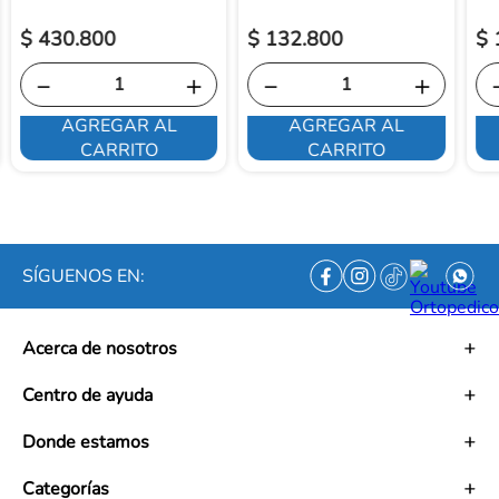
$
430
.
800
$
132
.
800
$
－
＋
－
＋
AGREGAR AL
AGREGAR AL
CARRITO
CARRITO
SÍGUENOS EN:
Acerca de nosotros
Historia
Centro de ayuda
Misión
Visión
Términos y condiciones
Donde estamos
Trabaja con nosotros
Políticas de tratamiento de datos personales
Convenios
Políticas de envío
Mapa de tiendas
Categorías
Ética empresarial
PQRS y Garantías
Contacto