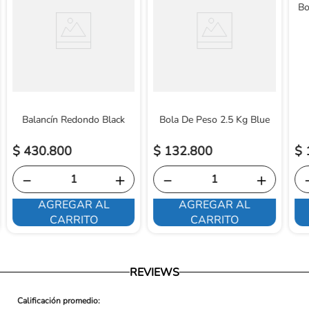
Devoluciones: Para conocer nuestra políticas de devoluciones,
Bo
ingresa al siguiente link:
https://www.ortopedicosfuturo.com/reversion-de-pago
Balancín Redondo Black
Bola De Peso 2.5 Kg Blue
$
430
.
800
$
132
.
800
$
－
＋
－
＋
AGREGAR AL
AGREGAR AL
CARRITO
CARRITO
REVIEWS