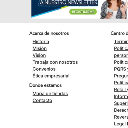
Acerca de nosotros
Centro 
Historia
Términ
Misión
Políti
Visión
perso
Trabaja con nosotros
Políti
Convenios
PQRS y
Ética empresarial
Pregun
Políti
Donde estamos
Retail
Mapa de tiendas
Inform
Contacto
Superi
Derech
Revers
Legal 