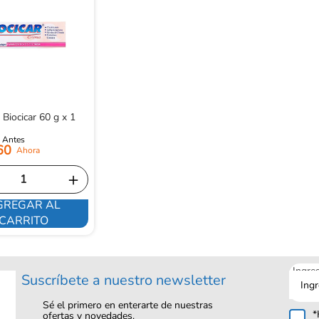
Biocicar 60 g x 1
60
＋
GREGAR AL
CARRITO
Ingre
Suscríbete a nuestro newsletter
tu
corre
Sé el primero en enterarte de nuestras
*
ofertas y novedades.