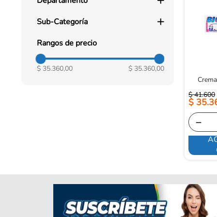
Departamento
Cuidado Personal
Sub-Categoría
Cuerpo
Rangos de precio
$ 35.360,00
$ 35.360,00
Crema 
$
41
.
600
$
35
.
3
－
A