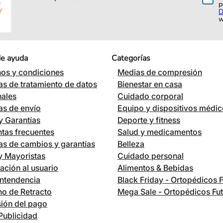
p
D
w
de ayuda
Categorías
os y condiciones
Medias de compresión
cas de tratamiento de datos
Bienestar en casa
nales
Cuidado corporal
cas de envío
Equipo y dispositivos médi
 Garantías
Deporte y fitness
tas frecuentes
Salud y medicamentos
cas de cambios y garantías
Belleza
 y Mayoristas
Cuidado personal
ación al usuario
Alimentos & Bebidas
ntendencia
Black Friday - Ortopédicos 
o de Retracto
Mega Sale - Ortopédicos Fu
ión del pago
Publicidad