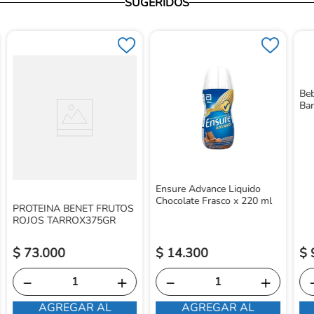
SUGERIDOS
Beb
Ban
Ensure Advance Liquido
Chocolate Frasco x 220 ml
PROTEINA BENET FRUTOS
ROJOS TARROX375GR
$
73
.
000
$
14
.
300
$
－
＋
－
＋
AGREGAR AL
AGREGAR AL