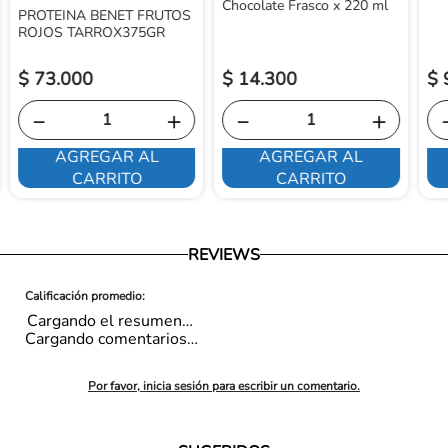
Chocolate Frasco x 220 ml
PROTEINA BENET FRUTOS
ROJOS TARROX375GR
$
73
.
000
$
14
.
300
$
－
＋
－
＋
AGREGAR AL
AGREGAR AL
CARRITO
CARRITO
REVIEWS
Cargando el resumen…
Cargando comentarios…
Por favor, inicia sesión para escribir un comentario.