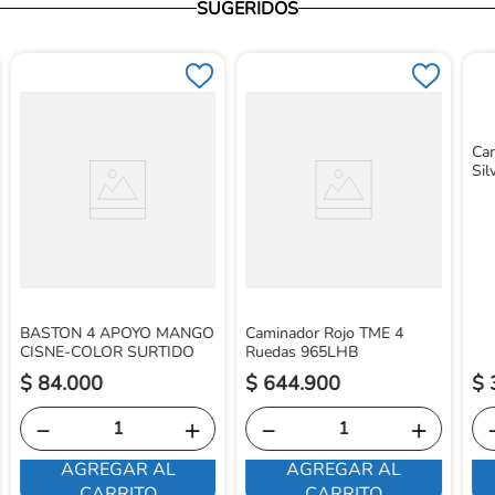
SUGERIDOS
Ca
Sil
BASTON 4 APOYO MANGO
Caminador Rojo TME 4
CISNE-COLOR SURTIDO
Ruedas 965LHB
$
84
.
000
$
644
.
900
$
－
＋
－
＋
AGREGAR AL
AGREGAR AL
CARRITO
CARRITO