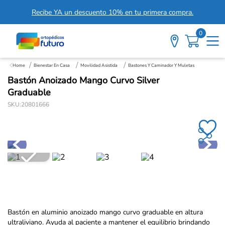
Recibe YA un descuento 10% en tu primera compra.
0
Bienestar En Casa
Movilidad Asistida
Bastones Y Caminador Y Muletas
Bastón Anoizado Mango Curvo Silver
Graduable
SKU
:
20801666
Bastón en aluminio anoizado mango curvo graduable en altura
ultraliviano. Ayuda al paciente a mantener el equilibrio brindando