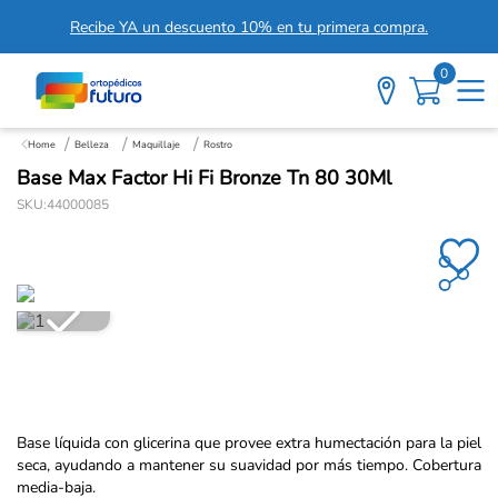
Recibe YA un descuento 10% en tu primera compra.
0
Belleza
Maquillaje
Rostro
Base Max Factor Hi Fi Bronze Tn 80 30Ml
SKU
:
44000085
Base líquida con glicerina que provee extra humectación para la piel
seca, ayudando a mantener su suavidad por más tiempo. Cobertura
media-baja.