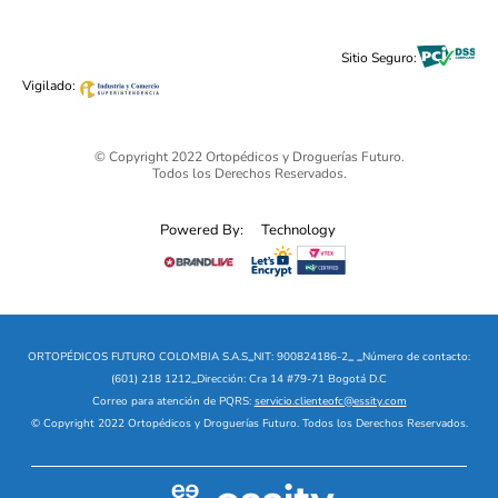
Cuidado Personal
Alimentos & Bebidas
Black Friday 2025 - Ortopédicos Futuro
Sitio Seguro:
Ofertas mega sale
Vigilado:
© Copyright 2022 Ortopédicos y Droguerías Futuro.
Todos los Derechos Reservados.
Powered By:
Technology
ORTOPÉDICOS FUTURO COLOMBIA S.A.S
_
NIT: 900824186-2
_
_
Número de contacto:
(601) 218 1212
_
Dirección: Cra 14 #79-71 Bogotá D.C
Correo para atención de PQRS:
servicio.clienteofc@essity.com
© Copyright 2022 Ortopédicos y Droguerías Futuro. Todos los Derechos Reservados.