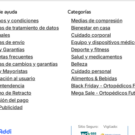
de ayuda
Categorías
os y condiciones
Medias de compresión
cas de tratamiento de datos
Bienestar en casa
nales
Cuidado corporal
cas de envío
Equipo y dispositivos médi
 Garantías
Deporte y fitness
tas frecuentes
Salud y medicamentos
cas de cambios y garantías
Belleza
 y Mayoristas
Cuidado personal
ación al usuario
Alimentos & Bebidas
ntendencia
Black Friday - Ortopédicos 
o de Retracto
Mega Sale - Ortopédicos Fu
ión del pago
Publicidad
Sitio Seguro:
Vigilado: