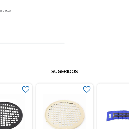
ón 
estrella
io
SUGERIDOS