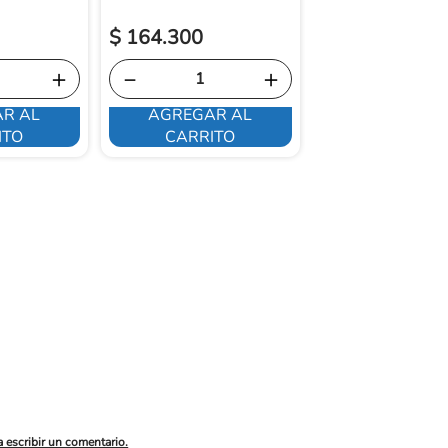
$
164
.
300
＋
－
＋
R AL
AGREGAR AL
ME INTERE
ITO
CARRITO
a escribir un comentario.