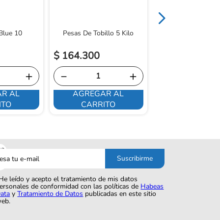
Blue 10
Pesas De Tobillo 5 Kilo
$
164
.
300
＋
－
＋
R AL
AGREGAR AL
ME INTERE
ITO
CARRITO
sa
Suscribirme
o
He leído y acepto el tratamiento de mis datos
ersonales de conformidad con las políticas de
Habeas
ata
y
Tratamiento de Datos
publicadas en este sitio
eb.