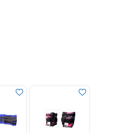
Disco Vestibular Me
Cando