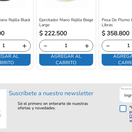
ano Rejilla Black
Ejercitador Mano Rejilla Beige
Pesa De Plomo 
Large
Libras
00
$
222
.
500
$
358
.
800
＋
－
＋
－
EGAR AL
AGREGAR AL
AGREGA
RRITO
CARRITO
CARR
Ingre
Suscríbete a nuestro newsletter
tu
corre
Sé el primero en enterarte de nuestras
*
ofertas y novedades.
p
D
w