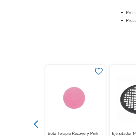
Prese
Pres
nas Para Agua Light
Bola Terapia Recovery Pink
Ejercitador M