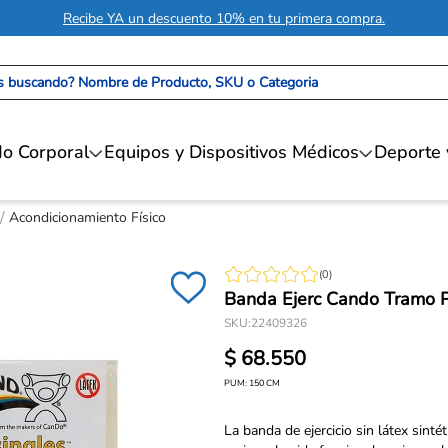
Recibe YA un descuento 10% en tu primera compra.
 buscando? Nombre de Producto, SKU o Categoria
o Corporal
Equipos y Dispositivos Médicos
Deporte 
Acondicionamiento Físico
(
0
)
Banda Ejerc Cando Tramo 
SKU
:
22409326
$
68
.
550
PUM:
150
CM
La banda de ejercicio sin látex sinté