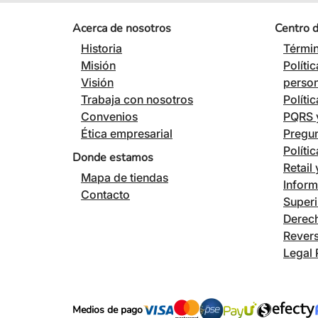
Acerca de nosotros
Centro 
Historia
Términ
Misión
Políti
Visión
perso
Trabaja con nosotros
Políti
Convenios
PQRS y
Ética empresarial
Pregun
Políti
Donde estamos
Retail
Mapa de tiendas
Inform
Contacto
Superi
Derech
Revers
Legal 
Medios de pago