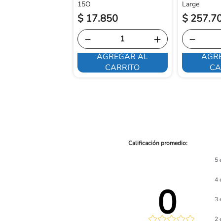
15O
Large
$
17
.
850
$
257
.
7
－
＋
－
AGREGAR AL
AGR
E INTERESA
CARRITO
CA
5 
4 
0 
3 
2 