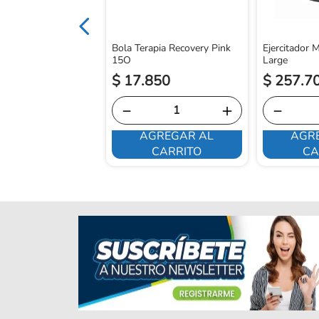
Bola Terapia Recovery Pink
Ejercitador M
15O
Large
$
17
.
850
$
257
.
7
－
＋
－
AGREGAR AL
AGR
E INTERESA
CARRITO
CA