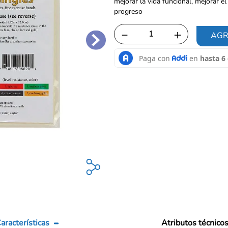
mejorar la vida funcional, mejorar el
progreso
－
＋
AGR
aracterísticas
Atributos técnico