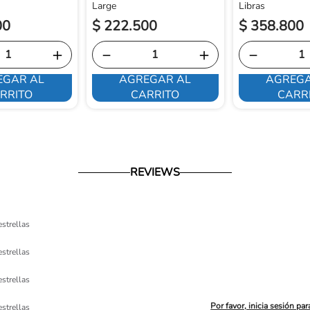
Large
Libras
00
$
222
.
500
$
358
.
800
＋
－
＋
－
EGAR AL
AGREGAR AL
AGREGA
RRITO
CARRITO
CARR
REVIEWS
estrellas
estrellas
estrellas
Por favor, inicia sesión par
estrellas