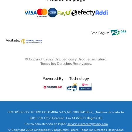
Deporte y Fitness
Domingos y Festivos: 10:00 AM a 5:00 PM
Reversión del pago
Salud y Medicamentos
Telefonos: 317 594 7111
Legal Publicidad
Belleza
Pide tu Domicilio: (601) 218 1212
Cuidado Personal
Alimentos & Bebidas
Black Friday 2025 - Ortopédicos Futuro
Sitio Seguro:
Ofertas mega sale
Vigilado:
© Copyright 2022 Ortopédicos y Droguerías Futuro.
Todos los Derechos Reservados.
Powered By:
Technology
ORTOPÉDICOS FUTURO COLOMBIA S.A.S
_
NIT: 900824186-2
_
_
Número de contacto:
(601) 218 1212
_
Dirección: Cra 14 #79-71 Bogotá D.C
Correo para atención de PQRS:
servicio.clienteofc@essity.com
© Copyright 2022 Ortopédicos y Droguerías Futuro. Todos los Derechos Reservados.