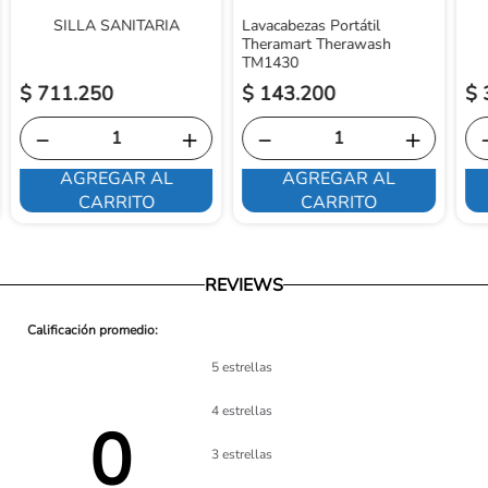
SILLA SANITARIA
Lavacabezas Portátil
Theramart Therawash
TM1430
$
711
.
250
$
143
.
200
$
－
＋
－
＋
AGREGAR AL
AGREGAR AL
CARRITO
CARRITO
REVIEWS
5 estrellas
4 estrellas
0 
3 estrellas