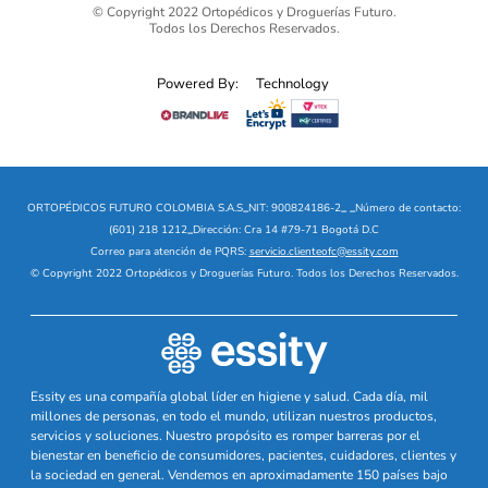
© Copyright 2022 Ortopédicos y Droguerías Futuro.
Todos los Derechos Reservados.
Powered By:
Technology
ORTOPÉDICOS FUTURO COLOMBIA S.A.S
_
NIT: 900824186-2
_
_
Número de contacto:
(601) 218 1212
_
Dirección: Cra 14 #79-71 Bogotá D.C
Correo para atención de PQRS:
servicio.clienteofc@essity.com
© Copyright 2022 Ortopédicos y Droguerías Futuro. Todos los Derechos Reservados.
Essity es una compañía global líder en higiene y salud. Cada día, mil
millones de personas, en todo el mundo, utilizan nuestros productos,
servicios y soluciones. Nuestro propósito es romper barreras por el
bienestar en beneficio de consumidores, pacientes, cuidadores, clientes y
la sociedad en general. Vendemos en aproximadamente 150 países bajo