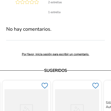
2 estrellas
lificación 
1 estrella
promedio
No hay comentarios.
Por favor, inicia sesión para escribir un comentario.
SUGERIDOS
Si
Au