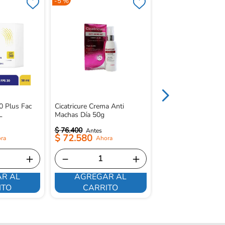
-
5 %
-
15 %
Agua Micelar Nivea 
Mate 400mL
0 Plus Fac
Cicatricure Crema Anti
L
Machas Día 50g
$
76
.
400
$
34
.
200
$
72
.
580
$
29
.
070
＋
－
＋
－
R AL
AGREGAR AL
AGREGAR 
ITO
CARRITO
CARRITO