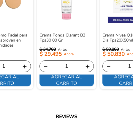
mo Facial para
Crema Ponds Clarant B3
Crema Nivea Q1
isproven en
Fps30 00 Gr
Dia Fps20X50m
nidades
$
34
.
700
$
59
.
800
$
29
.
495
$
50
.
830
＋
－
＋
－
EGAR AL
AGREGAR AL
AGREGA
RRITO
CARRITO
CARR
REVIEWS