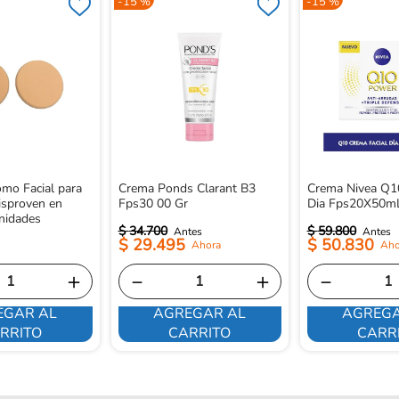
-
15 %
-
15 %
mo Facial para
Crema Ponds Clarant B3
Crema Nivea Q1
isproven en
Fps30 00 Gr
Dia Fps20X50m
nidades
$
34
.
700
$
59
.
800
$
29
.
495
$
50
.
830
＋
－
＋
－
EGAR AL
AGREGAR AL
AGREGA
RRITO
CARRITO
CARR