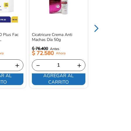
0 Plus Fac
Cicatricure Crema Anti
L
Machas Día 50g
$
76
.
400
$
34
.
200
$
72
.
580
$
29
.
070
＋
－
＋
－
R AL
AGREGAR AL
AGREGAR 
ITO
CARRITO
CARRITO