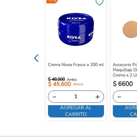
-
5 %
onds S Frasco x 100
Crema Nivea Frasco x 200 ml
Accesorio Po
Maquillaje D
Crema x 2 U
$
48
.
000
$
6600
$
45
.
600
－
＋
－
AGREGAR AL
AGR
E INTERESA
CARRITO
CA