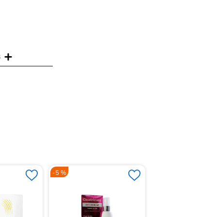
s
-
5 %
-
15 %
Agua Micelar Nivea 
Mate 400mL