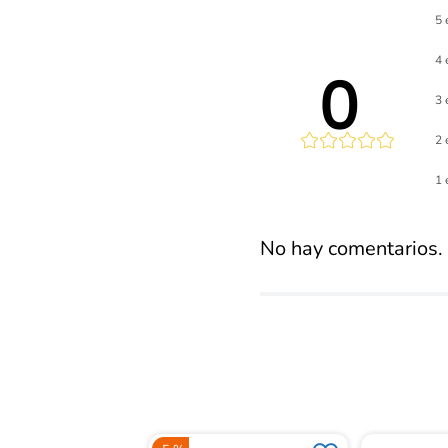
5 
4 
0 
3 
2 
Calificaci
1 
promed
No hay comentarios.