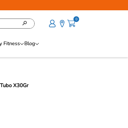
0
y Fitness
Blog
f Tubo X30Gr