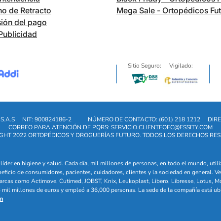
o de Retracto
Mega Sale - Ortopédicos Fu
ión del pago
Publicidad
Sitio Seguro:
Vigilado:
S.A.S
NIT: 900824186-2
NÚMERO DE CONTACTO: (601) 218 1212
DIRE
CORREO PARA ATENCIÓN DE PQRS:
SERVICIO.CLIENTEOFC@ESSITY.COM
GHT 2022 ORTOPÉDICOS Y DROGUERÍAS FUTURO. TODOS LOS DERECHOS RE
líder en higiene y salud. Cada día, mil millones de personas, en todo el mundo, uti
eneficio de consumidores, pacientes, cuidadores, clientes y la sociedad en general
arcas como Actimove, Cutimed, JOBST, Knix, Leukoplast, Libero, Libresse, Lotus, M
mil millones de euros y empleó a 36,000 personas. La sede de la compañía está ub
m