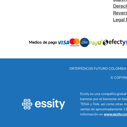
Derech
Revers
Legal 
Medios de pago
ORTOPÉDICOS FUTURO COLOMBIA 
© COPYRI
Essity es una compañía global 
barreras por el bienestar en b
TENA y Tork, así como otras m
ventas de aproximadamente 13 
información en
www.essity.co