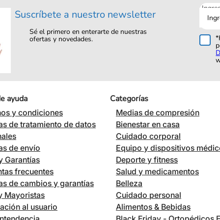
Ingre
Suscríbete a nuestro newsletter
tu
corre
Sé el primero en enterarte de nuestras
*
ofertas y novedades.
p
D
w
de ayuda
Categorías
os y condiciones
Medias de compresión
cas de tratamiento de datos
Bienestar en casa
nales
Cuidado corporal
cas de envío
Equipo y dispositivos médi
 Garantías
Deporte y fitness
tas frecuentes
Salud y medicamentos
cas de cambios y garantías
Belleza
 y Mayoristas
Cuidado personal
ación al usuario
Alimentos & Bebidas
ntendencia
Black Friday - Ortopédicos 