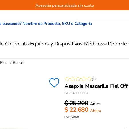
Asesoria personalizada sin costo
 buscando? Nombre de Producto, SKU o Categoria
o Corporal
Equipos y Dispositivos Médicos
Deporte 
Piel
Rostro
(
0
)
Asepxia Mascarilla Piel Of
SKU
:
46000081
$
25
.
200
$
22
.
680
PUM:
30
GR