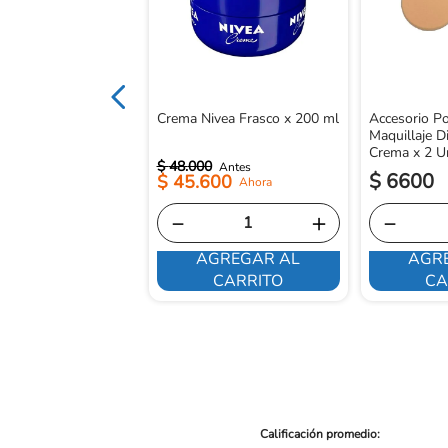
Crema Nivea Frasco x 200 ml
Accesorio Po
Maquillaje D
Crema x 2 U
$
48
.
000
$
6600
$
45
.
600
－
＋
－
AGREGAR AL
AGR
E INTERESA
CARRITO
CA