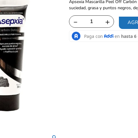
Apsexia Mascarilla Peel Off Carbón 
suciedad, grasa y puntos negros, deja
－
＋
AGR