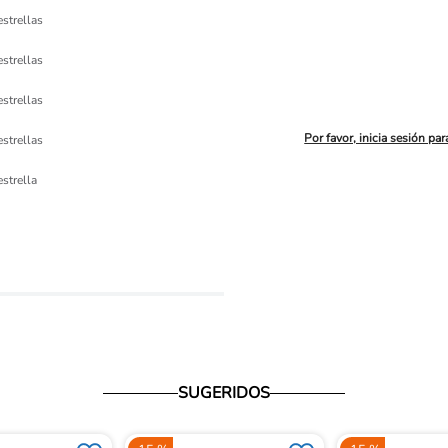
estrellas
estrellas
estrellas
Por favor, inicia sesión par
estrellas
ón 
estrella
io
SUGERIDOS