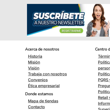
Acerca de nosotros
Centro 
Historia
Términ
Misión
Políti
Visión
perso
Trabaja con nosotros
Políti
Convenios
PQRS y
Ética empresarial
Pregun
Políti
Donde estamos
Retail
Mapa de tiendas
Inform
Contacto
Superi