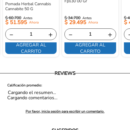
Fps30 00 Gr
Pomada Herbal Cannabis
Cannabite 50 G
$
60
.
700
$
34
.
700
$
4
$
51
.
595
$
29
.
495
$
－
＋
－
＋
AGREGAR AL
AGREGAR AL
CARRITO
CARRITO
REVIEWS
Cargando el resumen…
Cargando comentarios…
Por favor, inicia sesión para escribir un comentario.