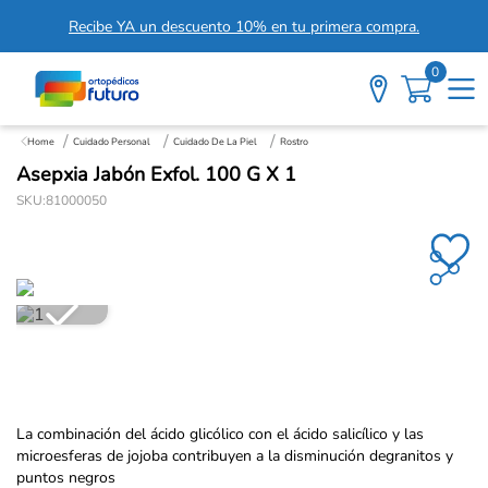
Recibe YA un descuento 10% en tu primera compra.
0
Cuidado Personal
Cuidado De La Piel
Rostro
Asepxia Jabón Exfol. 100 G X 1
SKU
:
81000050
La combinación del ácido glicólico con el ácido salicílico y las
microesferas de jojoba contribuyen a la disminución degranitos y
puntos negros