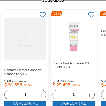
SUGERIDOS
-
15 %
-
15
Cre
Vi
Crema Ponds Clarant B3
Fps30 00 Gr
Pomada Herbal Cannabis
Cannabite 50 G
$
60
.
700
$
34
.
700
$
4
$
51
.
595
$
29
.
495
$
－
＋
－
＋
AGREGAR AL
AGREGAR AL