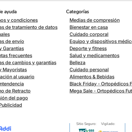
de ayuda
Categorías
os y condiciones
Medias de compresión
cas de tratamiento de datos
Bienestar en casa
nales
Cuidado corporal
cas de envío
Equipo y dispositivos médi
 Garantías
Deporte y fitness
tas frecuentes
Salud y medicamentos
cas de cambios y garantías
Belleza
 y Mayoristas
Cuidado personal
ación al usuario
Alimentos & Bebidas
ntendencia
Black Friday - Ortopédicos 
o de Retracto
Mega Sale - Ortopédicos Fu
ión del pago
Publicidad
Sitio Seguro:
Vigilado: