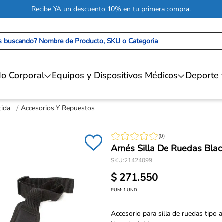
Recibe YA un descuento 10% en tu primera compra.
 buscando? Nombre de Producto, SKU o Categoria
o Corporal
Equipos y Dispositivos Médicos
Deporte 
tida
Accesorios Y Repuestos
(
0
)
Arnés Silla De Ruedas Blac
SKU
:
21424099
$
271
.
550
PUM:
1
UND
Accesorio para silla de ruedas tipo 