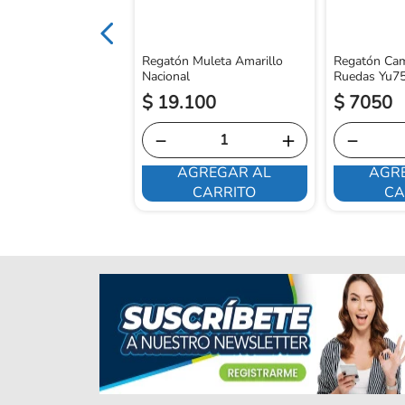
Regatón Muleta Amarillo
Regatón Cam
Nacional
Ruedas Yu7
$
19
.
100
$
7050
－
＋
－
AGREGAR AL
AGR
E INTERESA
CARRITO
CA