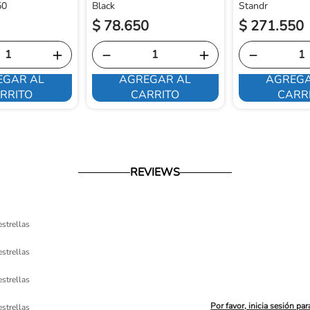
50
Black
Standr
$
78
.
650
$
271
.
550
＋
－
＋
－
EGAR AL
AGREGAR AL
AGREGA
RRITO
CARRITO
CARR
REVIEWS
estrellas
estrellas
estrellas
Por favor, inicia sesión par
estrellas