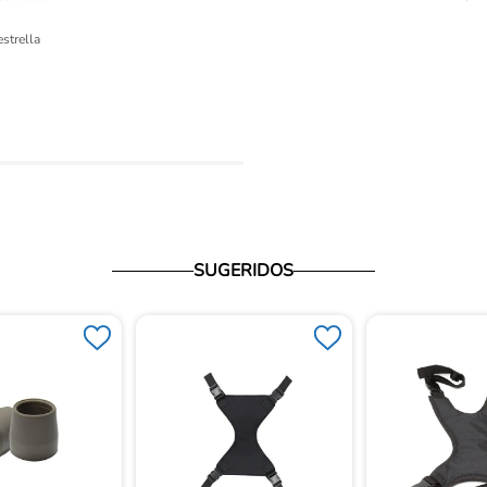
ón 
estrella
io
SUGERIDOS