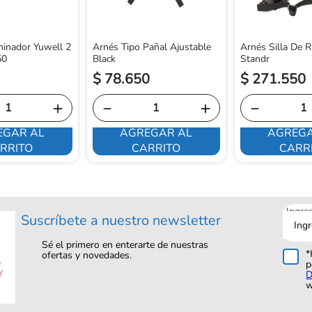
inador Yuwell 2
Arnés Tipo Pañal Ajustable
Arnés Silla De 
50
Black
Standr
$
78
.
650
$
271
.
550
＋
－
＋
－
EGAR AL
AGREGAR AL
AGREGA
RRITO
CARRITO
CARR
Ingre
Suscríbete a nuestro newsletter
tu
corre
Sé el primero en enterarte de nuestras
*
ofertas y novedades.
p
D
w