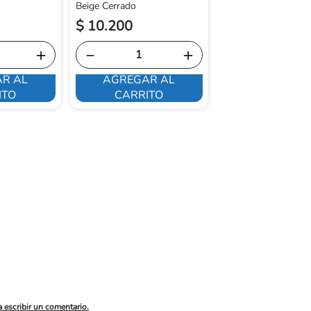
Beige Cerrado
$
10
.
200
$
45
.
550
＋
－
＋
－
R AL
AGREGAR AL
AGREGAR 
ITO
CARRITO
CARRITO
a escribir un comentario.