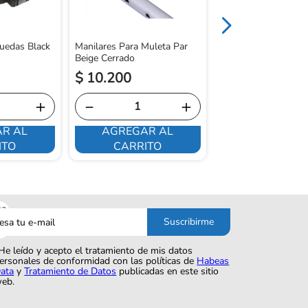
Ruedas Black
Manilares Para Muleta Par
Beige Cerrado
$
10
.
200
$
45
.
550
＋
－
＋
－
R AL
AGREGAR AL
AGREGAR 
ITO
CARRITO
CARRITO
sa
Suscribirme
o
He leído y acepto el tratamiento de mis datos
ersonales de conformidad con las políticas de
Habeas
ata
y
Tratamiento de Datos
publicadas en este sitio
eb.