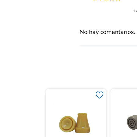
Calificaci
1 
promed
No hay comentarios.
azos Entrenad
Tk1035L