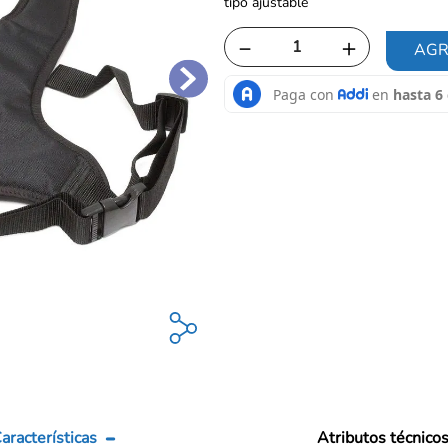
tipo ajustable
－
＋
AGR
aracterísticas
Atributos técnico