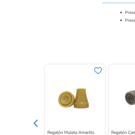
Prese
Pres
azos Entrenad
Tk1035L
Regatón Muleta Amarillo
Regatón Cam