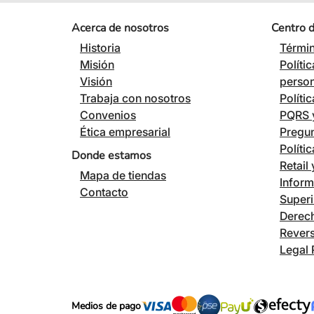
Acerca de nosotros
Centro 
Historia
Términ
Misión
Políti
Visión
perso
Trabaja con nosotros
Políti
Convenios
PQRS y
Ética empresarial
Pregun
Políti
Donde estamos
Retail
Mapa de tiendas
Inform
Contacto
Superi
Derech
Revers
Legal 
Medios de pago