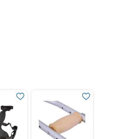
Axilares Para Mulet
Beige