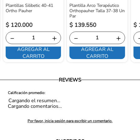
Plantillas Silibetic 40-41
Plantilla Arco Terapéutico
Ortho Pauher
Orthopauher Talla 37-38 Un
Par
$
120
.
000
$
139
.
550
$
－
＋
－
＋
AGREGAR AL
AGREGAR AL
CARRITO
CARRITO
REVIEWS
Cargando el resumen…
Cargando comentarios…
Por favor, inicia sesión para escribir un comentario.