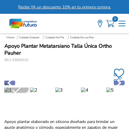
Recibe YA un descuento 10% en tu primera compra.
0
Cuidado Corporal
Cuidado Del Pie
Cuidado De Los Pies
Apoyo Plantar Metatarsiano Talla Única Ortho
Pauher
SKU
:
33605010
Apoyo plantar elaborado en silicona diseñado para brindar un
ajuste anatómico y cómodo, especialmente en zapatos de mujer