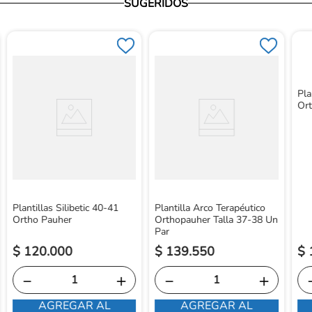
SUGERIDOS
Pla
Or
Plantillas Silibetic 40-41
Plantilla Arco Terapéutico
Ortho Pauher
Orthopauher Talla 37-38 Un
Par
$
120
.
000
$
139
.
550
$
－
＋
－
＋
AGREGAR AL
AGREGAR AL