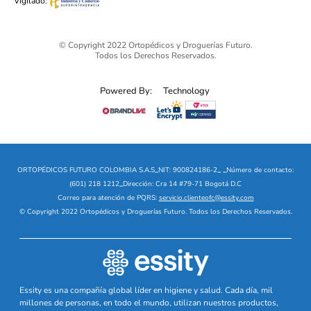
Vigilado:
© Copyright 2022 Ortopédicos y Droguerías Futuro.
Todos los Derechos Reservados.
Powered By:
Technology
ORTOPÉDICOS FUTURO COLOMBIA S.A.S
_
NIT: 900824186-2
_
_
Número de contacto:
(601) 218 1212
_
Dirección: Cra 14 #79-71 Bogotá D.C
Correo para atención de PQRS:
servicio.clienteofc@essity.com
© Copyright 2022 Ortopédicos y Droguerías Futuro. Todos los Derechos Reservados.
Essity es una compañía global líder en higiene y salud. Cada día, mil
millones de personas, en todo el mundo, utilizan nuestros productos,