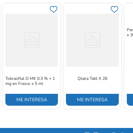
Pan
x 3
Tobraoftal D MK 0.3 % + 1
Qlaira Tabl X 28
mg en Frasco x 5 ml
ME INTERESA
ME INTERESA