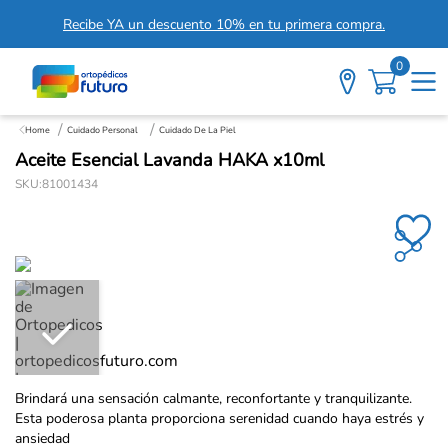
Recibe YA un descuento 10% en tu primera compra.
0
Cuidado Personal
Cuidado De La Piel
Aceite Esencial Lavanda HAKA x10ml
SKU
:
81001434
Brindará una sensación calmante, reconfortante y tranquilizante.
Esta poderosa planta proporciona serenidad cuando haya estrés y
ansiedad