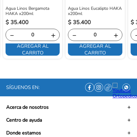
Agua Linos Bergamota
Agua Linos Eucalipto HAKA
HAKA x200ml
x200ml
$
35
.
400
$
35
.
400
$
－
＋
－
＋
AGREGAR AL
AGREGAR AL
CARRITO
CARRITO
SÍGUENOS EN:
Acerca de nosotros
Historia
Centro de ayuda
Misión
Visión
Términos y condiciones
Donde estamos
Trabaja con nosotros
Políticas de tratamiento de datos personales