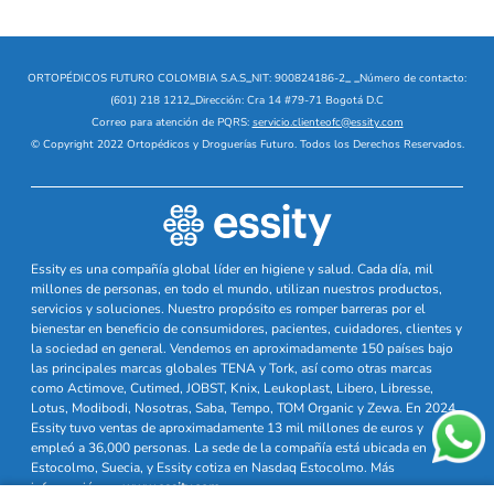
ORTOPÉDICOS FUTURO COLOMBIA S.A.S
_
NIT: 900824186-2
_
_
Número de contacto:
(601) 218 1212
_
Dirección: Cra 14 #79-71 Bogotá D.C
Correo para atención de PQRS:
servicio.clienteofc@essity.com
© Copyright 2022 Ortopédicos y Droguerías Futuro. Todos los Derechos Reservados.
Essity es una compañía global líder en higiene y salud. Cada día, mil
millones de personas, en todo el mundo, utilizan nuestros productos,
servicios y soluciones. Nuestro propósito es romper barreras por el
bienestar en beneficio de consumidores, pacientes, cuidadores, clientes y
la sociedad en general. Vendemos en aproximadamente 150 países bajo
las principales marcas globales TENA y Tork, así como otras marcas
como Actimove, Cutimed, JOBST, Knix, Leukoplast, Libero, Libresse,
Lotus, Modibodi, Nosotras, Saba, Tempo, TOM Organic y Zewa. En 2024,
Essity tuvo ventas de aproximadamente 13 mil millones de euros y
empleó a 36,000 personas. La sede de la compañía está ubicada en
Estocolmo, Suecia, y Essity cotiza en Nasdaq Estocolmo. Más
información en
www.essity.com