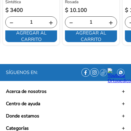
Sintética
Rosada
$
3400
$
10
.
100
$
－
＋
－
＋
AGREGAR AL
AGREGAR AL
CARRITO
CARRITO
SÍGUENOS EN:
Acerca de nosotros
Historia
Centro de ayuda
Misión
Visión
Términos y condiciones
Donde estamos
Trabaja con nosotros
Políticas de tratamiento de datos personales
Convenios
Políticas de envío
Mapa de tiendas
Categorías
Ética empresarial
PQRS y Garantías
Contacto