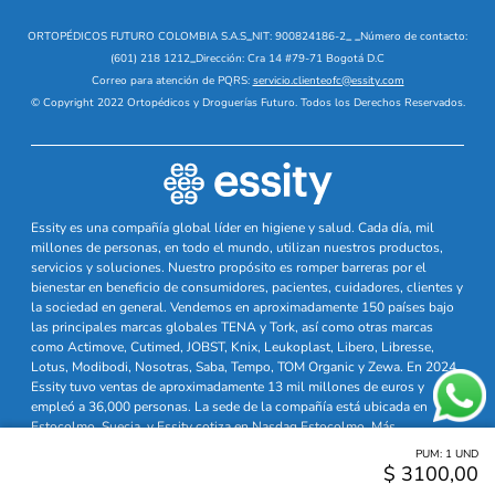
ORTOPÉDICOS FUTURO COLOMBIA S.A.S
_
NIT: 900824186-2
_
_
Número de contacto:
(601) 218 1212
_
Dirección: Cra 14 #79-71 Bogotá D.C
Correo para atención de PQRS:
servicio.clienteofc@essity.com
© Copyright 2022 Ortopédicos y Droguerías Futuro. Todos los Derechos Reservados.
Essity es una compañía global líder en higiene y salud. Cada día, mil
millones de personas, en todo el mundo, utilizan nuestros productos,
servicios y soluciones. Nuestro propósito es romper barreras por el
bienestar en beneficio de consumidores, pacientes, cuidadores, clientes y
la sociedad en general. Vendemos en aproximadamente 150 países bajo
las principales marcas globales TENA y Tork, así como otras marcas
como Actimove, Cutimed, JOBST, Knix, Leukoplast, Libero, Libresse,
Lotus, Modibodi, Nosotras, Saba, Tempo, TOM Organic y Zewa. En 2024,
Essity tuvo ventas de aproximadamente 13 mil millones de euros y
empleó a 36,000 personas. La sede de la compañía está ubicada en
Estocolmo, Suecia, y Essity cotiza en Nasdaq Estocolmo. Más
información en
www.essity.com
PUM:
1
UND
$
3100
,
00