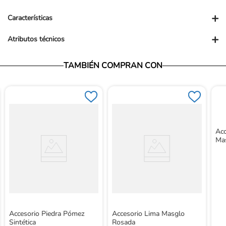
+
Características
+
Atributos técnicos
Presentación comercial: UN
Presentación PUM: UND
Dimensiones empaque en Cm: 14Alx6Lx1An
TAMBIÉN COMPRAN CON
Peso Producto: 300g
Acc
Mas
Accesorio Piedra Pómez
Accesorio Lima Masglo
Sintética
Rosada