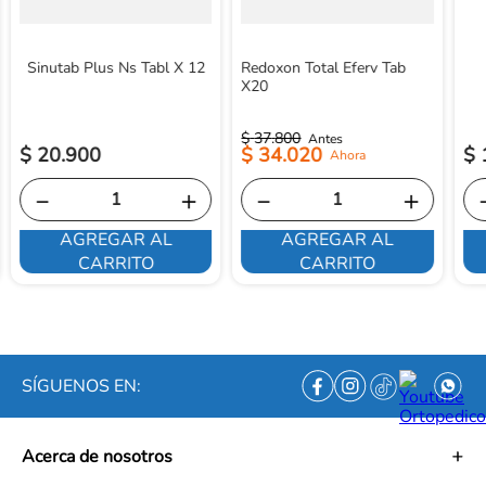
Sinutab Plus Ns Tabl X 12
Redoxon Total Eferv Tab
X20
$
37
.
800
$
20
.
900
$
34
.
020
$
－
＋
－
＋
AGREGAR AL
AGREGAR AL
CARRITO
CARRITO
SÍGUENOS EN:
Acerca de nosotros