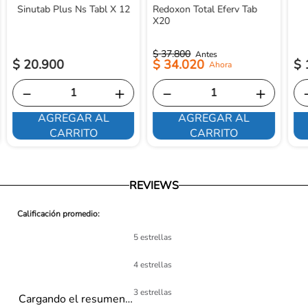
Sinutab Plus Ns Tabl X 12
Redoxon Total Eferv Tab
X20
$
37
.
800
$
20
.
900
$
34
.
020
$
－
＋
－
＋
AGREGAR AL
AGREGAR AL
CARRITO
CARRITO
REVIEWS
5 estrellas
4 estrellas
3 estrellas
Cargando el resumen…