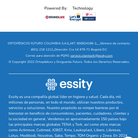
Powered By:
Technology
ORTOPÉDICOS FUTURO COLOMBIA S.A.S
_
NIT: 900824186-2
_
_
Número de contacto:
(601) 218 1212
_
Dirección: Cra 14 #79-71 Bogotá D.C
Correo para atención de PQRS:
servicio.clienteofc@essity.com
© Copyright 2022 Ortopédicos y Droguerías Futuro. Todos los Derechos Reservados.
Essity es una compañía global líder en higiene y salud. Cada día, mil
millones de personas, en todo el mundo, utilizan nuestros productos,
servicios y soluciones. Nuestro propósito es romper barreras por el
bienestar en beneficio de consumidores, pacientes, cuidadores, clientes y
la sociedad en general. Vendemos en aproximadamente 150 países bajo
las principales marcas globales TENA y Tork, así como otras marcas
como Actimove, Cutimed, JOBST, Knix, Leukoplast, Libero, Libresse,
Lotus, Modibodi, Nosotras, Saba, Tempo, TOM Organic y Zewa. En 2024,