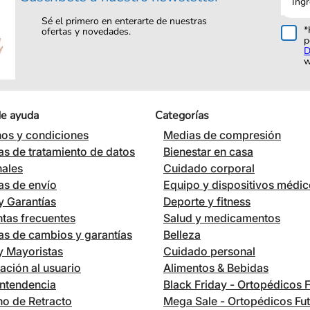
corre
Sé el primero en enterarte de nuestras
*
ofertas y novedades.
p
D
w
de ayuda
Categorías
os y condiciones
Medias de compresión
cas de tratamiento de datos
Bienestar en casa
nales
Cuidado corporal
cas de envío
Equipo y dispositivos médi
 Garantías
Deporte y fitness
tas frecuentes
Salud y medicamentos
cas de cambios y garantías
Belleza
 y Mayoristas
Cuidado personal
ación al usuario
Alimentos & Bebidas
ntendencia
Black Friday - Ortopédicos 
o de Retracto
Mega Sale - Ortopédicos Fu