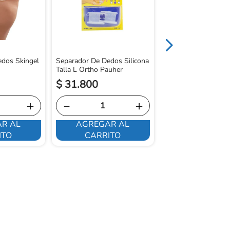
dos Skingel
Separador De Dedos Silicona
Talla L Ortho Pauher
$
31
.
800
$
70
.
400
＋
－
＋
－
R AL
AGREGAR AL
AGREGAR 
ITO
CARRITO
CARRITO