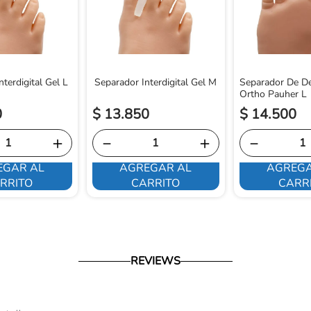
terdigital Gel L
Separador Interdigital Gel M
Separador De De
Ortho Pauher L
0
$
13
.
850
$
14
.
500
＋
－
＋
－
EGAR AL
AGREGAR AL
AGREGA
RRITO
CARRITO
CARR
REVIEWS