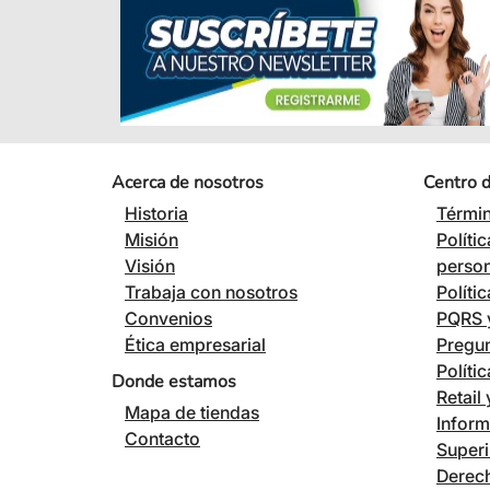
Acerca de nosotros
Centro 
Historia
Términ
Misión
Políti
Visión
perso
Trabaja con nosotros
Políti
Convenios
PQRS y
Ética empresarial
Pregun
Políti
Donde estamos
Retail
Mapa de tiendas
Inform
Contacto
Superi
Derech