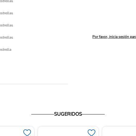
estrellas
estrellas
estrellas
Por favor, inicia sesión par
estrellas
ón 
estrella
io
SUGERIDOS