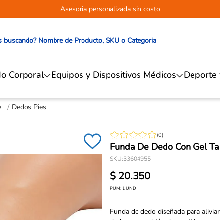
Asesoria personalizada sin costo
 buscando? Nombre de Producto, SKU o Categoria
o Corporal
Equipos y Dispositivos Médicos
Deporte 
e
Dedos Pies
(
0
)
Funda De Dedo Con Gel Tal
SKU
:
33604955
$
20
.
350
PUM:
1
UND
Funda de dedo diseñada para aliviar