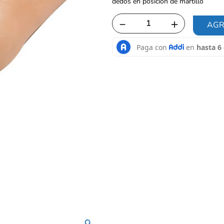
dedos en posición de martillo
－
＋
AGR