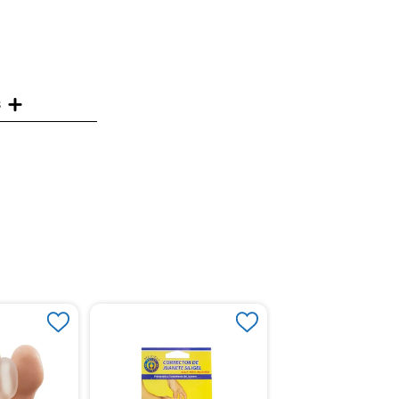
s
Tubo Recortado Sem
Recubierto De Gel 