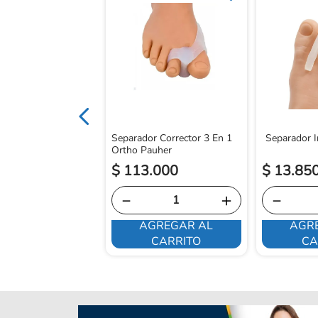
De Tela Con Gel
uher L
Separador Corrector 3 En 1
Separador In
Ortho Pauher
$
113
.
000
$
13
.
85
－
＋
－
AGREGAR AL
AGR
E INTERESA
CARRITO
CA