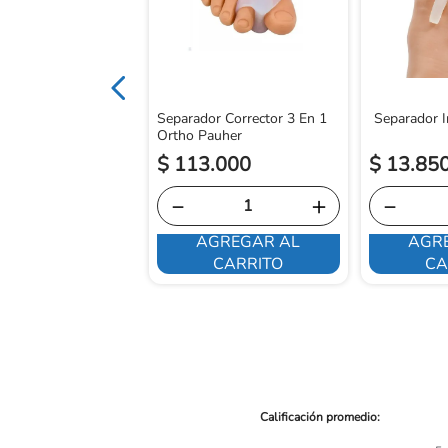
Separador Corrector 3 En 1
Separador In
Ortho Pauher
$
113
.
000
$
13
.
85
－
＋
－
AGREGAR AL
AGR
E INTERESA
CARRITO
CA