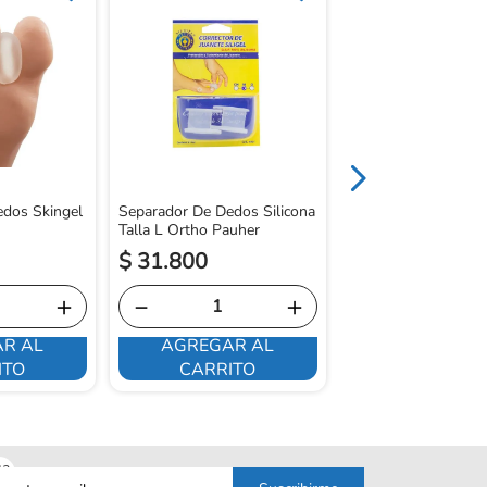
Tubo Recortado Sem
Recubierto De Gel 
dos Skingel
Separador De Dedos Silicona
Talla L Ortho Pauher
$
31
.
800
$
70
.
400
＋
－
＋
－
R AL
AGREGAR AL
AGREGAR 
ITO
CARRITO
CARRITO
sa