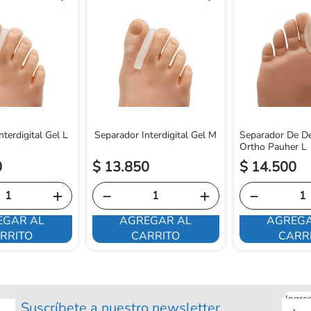
terdigital Gel L
Separador Interdigital Gel M
Separador De De
Ortho Pauher L
0
$
13
.
850
$
14
.
500
＋
－
＋
－
EGAR AL
AGREGAR AL
AGREGA
RRITO
CARRITO
CARR
Ingre
Suscríbete a nuestro newsletter
tu