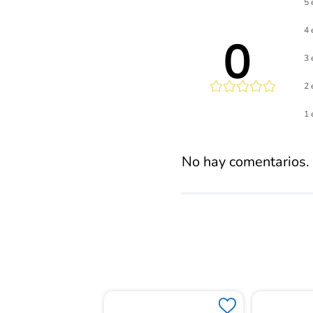
5 
4 
0 
3 
2 
Calificaci
1 
promed
No hay comentarios.