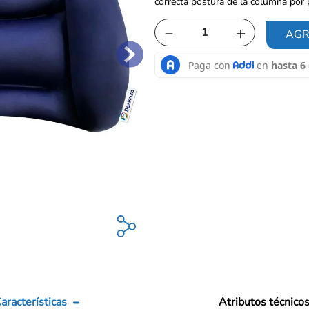
correcta postura de la columna por
－
＋
AGR
aracterísticas
Atributos técnico