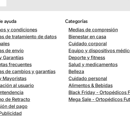
de ayuda
Categorías
os y condiciones
Medias de compresión
cas de tratamiento de datos
Bienestar en casa
nales
Cuidado corporal
cas de envío
Equipo y dispositivos médi
 Garantías
Deporte y fitness
tas frecuentes
Salud y medicamentos
cas de cambios y garantías
Belleza
 y Mayoristas
Cuidado personal
ación al usuario
Alimentos & Bebidas
ntendencia
Black Friday - Ortopédicos 
o de Retracto
Mega Sale - Ortopédicos Fu
ión del pago
Publicidad