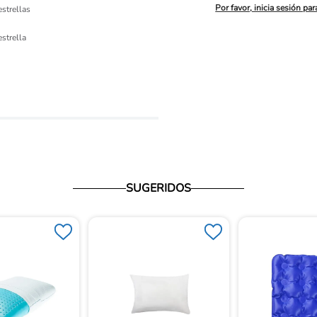
Por favor, inicia sesión par
estrellas
ón 
estrella
io
SUGERIDOS