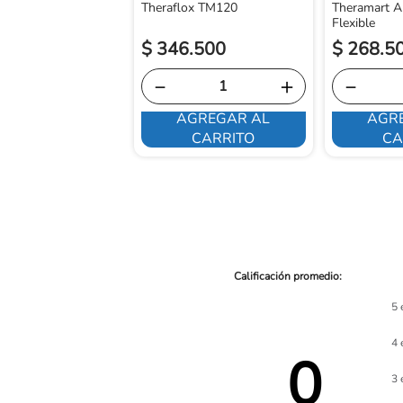
Theraflox TM120
Theramart A
Flexible
.
850
$
346
.
500
$
268
.
5
＋
－
＋
－
GREGAR AL
AGREGAR AL
AGR
CARRITO
CARRITO
CA
5 
4 
0 
3 