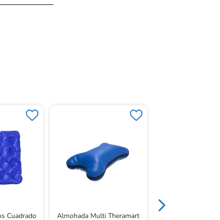
Almohada Therage
tos Cuadrado
Almohada Multi Theramart