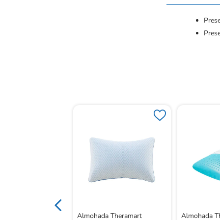
Prese
Pres
umbar Ultra Confort
Almohada Theramart
Almohada Th