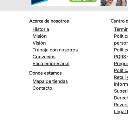
Acerca de nosotros
Centro 
Historia
Términ
Misión
Políti
Visión
perso
Trabaja con nosotros
Políti
Convenios
PQRS y
Ética empresarial
Pregun
Políti
Donde estamos
Retail
Mapa de tiendas
Inform
Contacto
Superi
Derech
Revers
Legal 