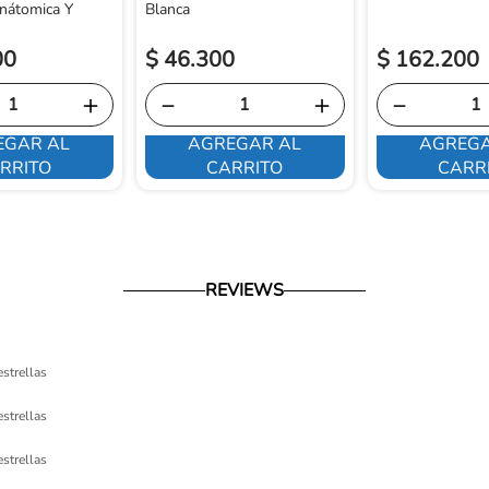
nátomica Y
Blanca
00
$
46
.
300
$
162
.
200
＋
－
＋
－
EGAR AL
AGREGAR AL
AGREGA
RRITO
CARRITO
CARR
REVIEWS
estrellas
estrellas
estrellas