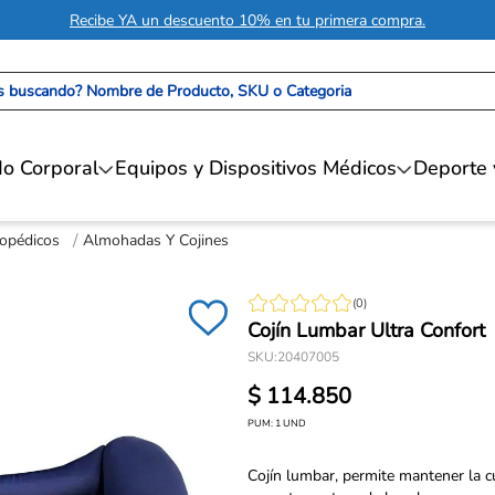
Recibe YA un descuento 10% en tu primera compra.
 buscando? Nombre de Producto, SKU o Categoria
o Corporal
Equipos y Dispositivos Médicos
Deporte 
topédicos
Almohadas Y Cojines
(
0
)
Cojín Lumbar Ultra Confort
SKU
:
20407005
$
114
.
850
PUM:
1
UND
Cojín lumbar, permite mantener la cu