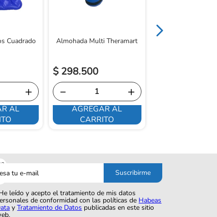
tos Cuadrado
Almohada Multi Theramart
$
298
.
500
$
325
.
400
＋
－
＋
－
R AL
AGREGAR AL
AGREGAR 
ITO
CARRITO
CARRITO
sa
Suscribirme
o
He leído y acepto el tratamiento de mis datos
ersonales de conformidad con las políticas de
Habeas
ata
y
Tratamiento de Datos
publicadas en este sitio
eb.