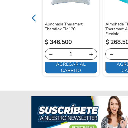
Almohada Theramart
Almohada Th
Theraflox TM120
Theramart A
Flexible
.
850
$
346
.
500
$
268
.
5
＋
－
＋
－
GREGAR AL
AGREGAR AL
AGR
CARRITO
CARRITO
CA