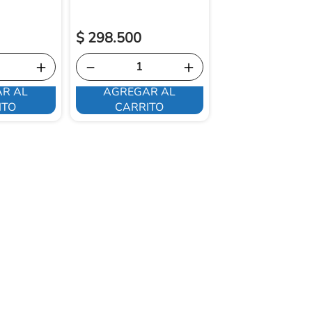
$
298
.
500
$
325
.
400
＋
－
＋
－
R AL
AGREGAR AL
AGREGAR 
ITO
CARRITO
CARRITO