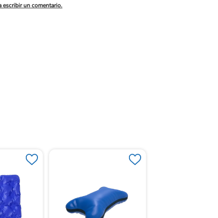
a escribir un comentario.
Almohada Therage