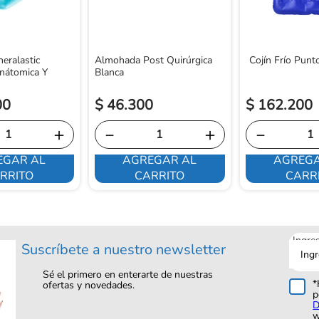
eralastic
Almohada Post Quirúrgica
Cojín Frío Pun
nátomica Y
Blanca
00
$
46
.
300
$
162
.
200
＋
－
＋
－
EGAR AL
AGREGAR AL
AGREGA
RRITO
CARRITO
CARR
Ingre
Suscríbete a nuestro newsletter
tu
corre
Sé el primero en enterarte de nuestras
*
ofertas y novedades.
p
D
w