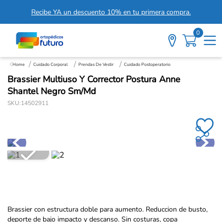
Recibe YA un descuento 10% en tu primera compra.
0
Cuidado Corporal
Prendas De Vestir
Cuidado Postoperatorio
Brassier Multiuso Y Corrector Postura Anne
Shantel Negro Sm/Md
SKU
:
14502911
Brassier con estructura doble para aumento. Reduccion de busto,
deporte de bajo impacto y descanso. Sin costuras, copa