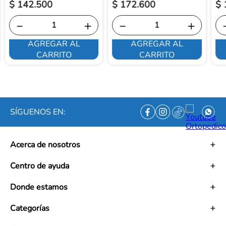
$
142
.
500
$
172
.
600
$
－
＋
－
＋
AGREGAR AL
AGREGAR AL
CARRITO
CARRITO
SÍGUENOS EN:
Acerca de nosotros
Historia
Centro de ayuda
Misión
Visión
Términos y condiciones
Donde estamos
Trabaja con nosotros
Políticas de tratamiento de datos personales
Convenios
Políticas de envío
Mapa de tiendas
Categorías
Ética empresarial
PQRS y Garantías
Contacto
Preguntas frecuentes
Medias de Compresión