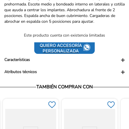
prehormada. Escote medio y bondeado interno en laterales y cotilla
que ayuda a centrar los implantes. Abrochadura al frente de 2
psociones. Espalda ancha de buen cubrimiento. Cargaderas de
abrochar en espalda con 5 posiciones para ajustar.
Este producto cuenta con existencia limitadas
QUIERO ACCESORÍA
PERSONALIZADA
+
Características
+
Atributos técnicos
Presentación comercial: UND
Vendedor: Ortopédicos Futuro
TAMBIÉN COMPRAN CON
Garantía: Para conocer nuestra políticas de garantía, ingresa al
siguiente link: https://www.ortopedicosfuturo.com/cambios-y-
garantias
Términos y Condiciones: Para conocer nuestros términos y
condiciones, ingresa al siguiente link:
https://www.ortopedicosfuturo.com/terminos-y-condiciones
Devoluciones: Para conocer nuestra políticas de devoluciones,
ingresa al siguiente link: