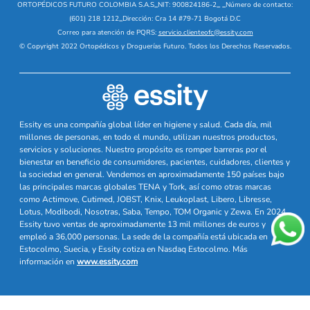
ORTOPÉDICOS FUTURO COLOMBIA S.A.S
_
NIT: 900824186-2
_
_
Número de contacto:
(601) 218 1212
_
Dirección: Cra 14 #79-71 Bogotá D.C
Correo para atención de PQRS:
servicio.clienteofc@essity.com
© Copyright 2022 Ortopédicos y Droguerías Futuro. Todos los Derechos Reservados.
Essity es una compañía global líder en higiene y salud. Cada día, mil
millones de personas, en todo el mundo, utilizan nuestros productos,
servicios y soluciones. Nuestro propósito es romper barreras por el
bienestar en beneficio de consumidores, pacientes, cuidadores, clientes y
la sociedad en general. Vendemos en aproximadamente 150 países bajo
las principales marcas globales TENA y Tork, así como otras marcas
como Actimove, Cutimed, JOBST, Knix, Leukoplast, Libero, Libresse,
Lotus, Modibodi, Nosotras, Saba, Tempo, TOM Organic y Zewa. En 2024,
Essity tuvo ventas de aproximadamente 13 mil millones de euros y
empleó a 36,000 personas. La sede de la compañía está ubicada en
Estocolmo, Suecia, y Essity cotiza en Nasdaq Estocolmo. Más
información en
www.essity.com