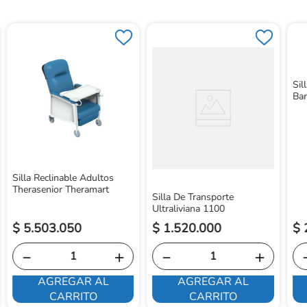
Sil
Bar
Silla Reclinable Adultos
Therasenior Theramart
Silla De Transporte
Ultraliviana 1100
$
5
.
503
.
050
$
1
.
520
.
000
$
－
＋
－
＋
AGREGAR AL
AGREGAR AL
CARRITO
CARRITO