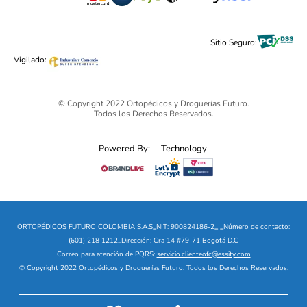
Cuidado Personal
Alimentos & Bebidas
Black Friday 2025 - Ortopédicos Futuro
Sitio Seguro:
Ofertas mega sale
Vigilado:
© Copyright 2022 Ortopédicos y Droguerías Futuro.
Todos los Derechos Reservados.
Powered By:
Technology
ORTOPÉDICOS FUTURO COLOMBIA S.A.S
_
NIT: 900824186-2
_
_
Número de contacto:
(601) 218 1212
_
Dirección: Cra 14 #79-71 Bogotá D.C
Correo para atención de PQRS:
servicio.clienteofc@essity.com
© Copyright 2022 Ortopédicos y Droguerías Futuro. Todos los Derechos Reservados.