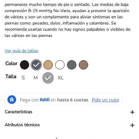
permaneces mucho tiempo de pie o sentado. Las medias de baja
compresión 8-15 mmHg No-Varix, ayudan a prevenir la aparición
de várices y son un complemento para aliviar síntomas en las
piernas como: pesadez, dolor, inflamación y calambres. Se
recomienda usarlas cuando no hay signos palpables o visibles de
las várices en las piernas
Ver guía de tallas
Color
Talla
S
M
L
XL
+
Características
+
Atributos técnicos
Materiales, Composición o Ingredientes: 95% Nylon - 5%
Spandex
Presentación comercial: Caja
Dimensiones empaque en Cm: 17,5CmLx10,5CmAnx2,5CmAl