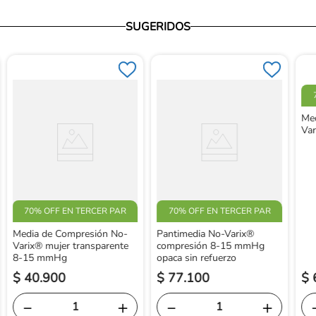
SUGERIDOS
Me
Va
70% OFF EN TERCER PAR
70% OFF EN TERCER PAR
Media de Compresión No-
Pantimedia No-Varix®
Varix® mujer transparente
compresión 8-15 mmHg
8-15 mmHg
opaca sin refuerzo
$
40
.
900
$
77
.
100
$
－
＋
－
＋