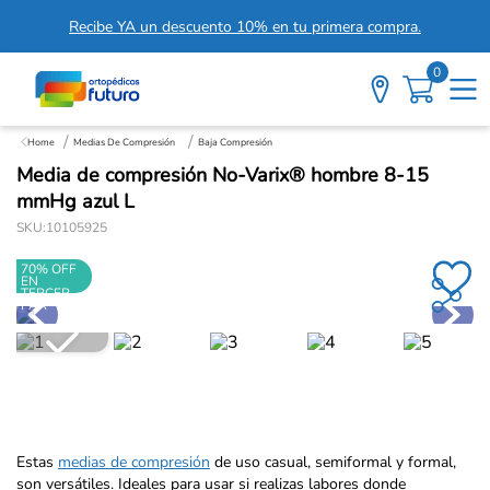
Recibe YA un descuento 10% en tu primera compra.
0
Medias De Compresión
Baja Compresión
Media de compresión No-Varix® hombre 8-15
mmHg azul L
SKU
:
10105925
70% OFF
EN
TERCER
PAR
Estas
medias de compresión
de uso casual, semiformal y formal,
son versátiles. Ideales para usar si realizas labores donde