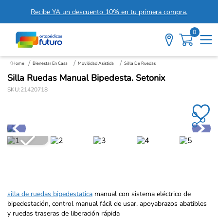
Recibe YA un descuento 10% en tu primera compra.
0
Bienestar En Casa
Movilidad Asistida
Silla De Ruedas
Silla Ruedas Manual Bipedesta. Setonix
SKU
:
21420718
silla de ruedas bipedestatica
manual con sistema eléctrico de
bipedestación, control manual fácil de usar, apoyabrazos abatibles
y ruedas traseras de liberación rápida