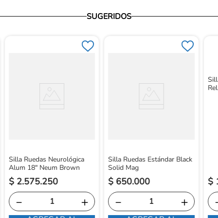
SUGERIDOS
Sil
Rel
Silla Ruedas Neurológica
Silla Ruedas Estándar Black
Alum 18" Neum Brown
Solid Mag
$
2
.
575
.
250
$
650
.
000
$
－
＋
－
＋