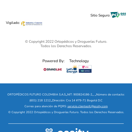
Cuidado Personal
Alimentos & Bebidas
Black Friday 2025 - Ortopédicos Futuro
Sitio Seguro:
Ofertas mega sale
Vigilado:
© Copyright 2022 Ortopédicos y Droguerías Futuro.
Todos los Derechos Reservados.
Powered By:
Technology
ORTOPÉDICOS FUTURO COLOMBIA S.A.S
_
NIT: 900824186-2
_
_
Número de contacto:
(601) 218 1212
_
Dirección: Cra 14 #79-71 Bogotá D.C
Correo para atención de PQRS:
servicio.clienteofc@essity.com
© Copyright 2022 Ortopédicos y Droguerías Futuro. Todos los Derechos Reservados.