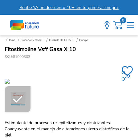
Recibe YA un descuento 10% en tu primera compra.
0
Cuidado Personal
Cuidado De La Piel
Cuerpo
Fitostimoline Vsff Gasa X 10
SKU
:
81000303
Estimulante de procesos re-epitelizantes y cicatrizantes.
Coadyuvante en el manejo de alteraciones ulcero distróficas de la
piel.