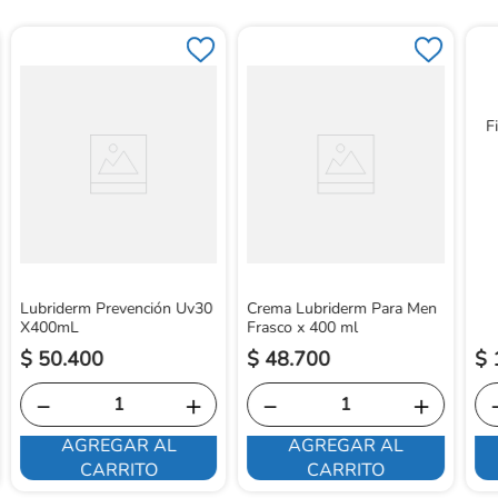
F
Lubriderm Prevención Uv30
Crema Lubriderm Para Men
X400mL
Frasco x 400 ml
$
50
.
400
$
48
.
700
$
－
＋
－
＋
AGREGAR AL
AGREGAR AL
CARRITO
CARRITO