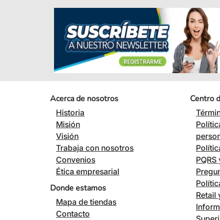
Acerca de nosotros
Centro 
Historia
Términ
Misión
Políti
Visión
perso
Trabaja con nosotros
Políti
Convenios
PQRS y
Ética empresarial
Pregun
Políti
Donde estamos
Retail
Mapa de tiendas
Inform
Contacto
Superi