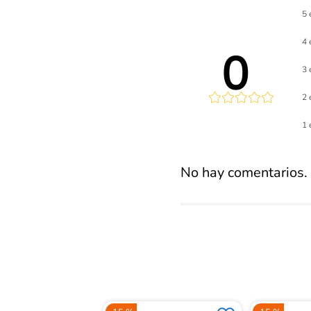
5 
4 
0 
3 
2 
Calificaci
1 
promed
No hay comentarios.