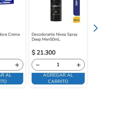
dora Crema
Desodorante Nivea Spray
Deep Men50mL
$
21
.
300
$
14
.
800
＋
－
＋
－
R AL
AGREGAR AL
AGREGAR 
ITO
CARRITO
CARRITO