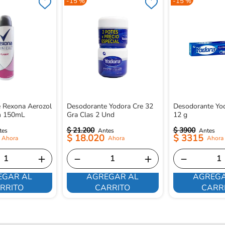
-
15 %
-
15 %
 Rexona Aerozol
Desodorante Yodora Cre 32
Desodorante Yo
m 150mL
Gra Clas 2 Und
12 g
$
21
.
200
$
3900
$
18
.
020
$
3315
＋
－
＋
－
EGAR AL
AGREGAR AL
AGREGA
RRITO
CARRITO
CARR