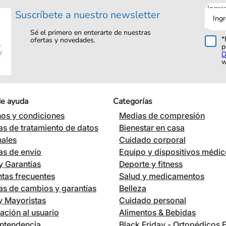
Ingre
Suscríbete a nuestro newsletter
tu
corre
Sé el primero en enterarte de nuestras
*
ofertas y novedades.
p
D
w
de ayuda
Categorías
os y condiciones
Medias de compresión
cas de tratamiento de datos
Bienestar en casa
nales
Cuidado corporal
cas de envío
Equipo y dispositivos médi
 Garantías
Deporte y fitness
tas frecuentes
Salud y medicamentos
cas de cambios y garantías
Belleza
 y Mayoristas
Cuidado personal
ación al usuario
Alimentos & Bebidas
ntendencia
Black Friday - Ortopédicos 