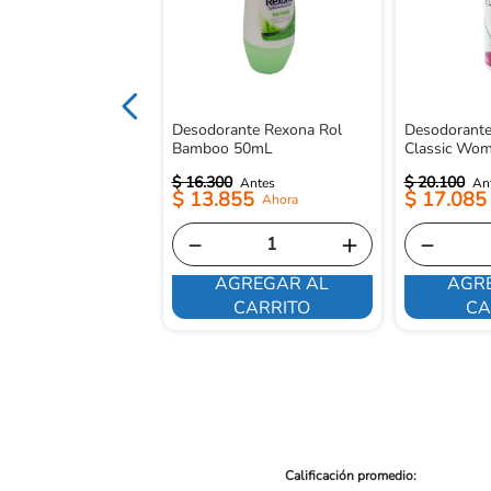
Desodorante Rexona Rol
Desodorante
Bamboo 50mL
Classic Wo
$
16
.
300
$
20
.
100
$
13
.
855
$
17
.
085
－
＋
－
AGREGAR AL
AGR
E INTERESA
CARRITO
CA