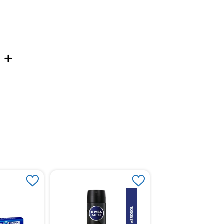
s
Desodorante Nivea 
Deep Menx50mL