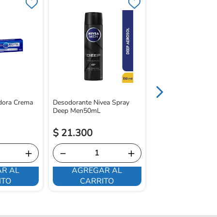
Desodorante Nivea 
Deep Menx50mL
dora Crema
Desodorante Nivea Spray
Deep Men50mL
$
21
.
300
$
14
.
800
＋
－
＋
－
R AL
AGREGAR AL
AGREGAR 
ITO
CARRITO
CARRITO