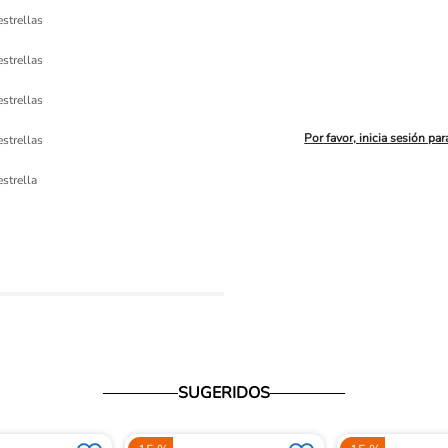
estrellas
estrellas
estrellas
Por favor, inicia sesión par
estrellas
ón 
estrella
io
SUGERIDOS