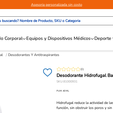
Asesoria personalizada sin costo
 buscando? Nombre de Producto, SKU o Categoria
o Corporal
Equipos y Dispositivos Médicos
Deporte 
al
Desodorantes Y Antitraspirantes
(
0
)
Desodorante Hidrofugal Ba
SKU
:
81000931
PUM:
40
ML
Hidrofugal reduce la actividad de la
función, sin obstruir los poros y sin ir