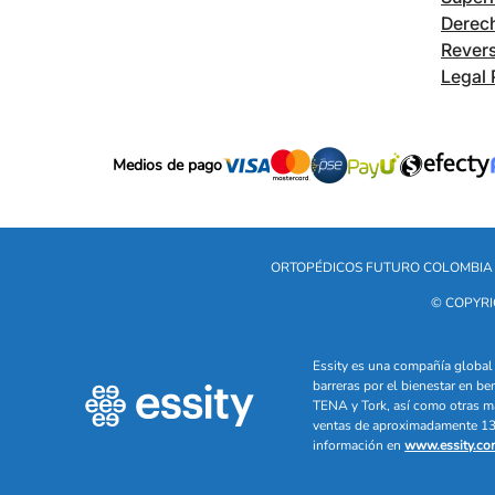
Derech
Revers
Legal 
Medios de pago
ORTOPÉDICOS FUTURO COLOMBIA 
© COPYRI
Essity es una compañía global 
barreras por el bienestar en b
TENA y Tork, así como otras m
ventas de aproximadamente 13 
información en
www.essity.co