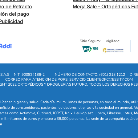
o de Retracto
Mega Sale - Ortopédicos Fu
ión del pago
Publicidad
Sitio Seguro:
Vigilado:
S.A.S
NIT: 900824186-2
NÚMERO DE CONTACTO: (601) 218 1212
DIRE
CORREO PARA ATENCIÓN DE PQRS:
SERVICIO.CLIENTEOFC@ESSITY.COM
GHT 2022 ORTOPÉDICOS Y DROGUERÍAS FUTURO. TODOS LOS DERECHOS RE
líder en higiene y salud. Cada día, mil millones de personas, en todo el mundo, uti
eneficio de consumidores, pacientes, cuidadores, clientes y la sociedad en general
arcas como Actimove, Cutimed, JOBST, Knix, Leukoplast, Libero, Libresse, Lotus, M
mil millones de euros y empleó a 36,000 personas. La sede de la compañía está ub
m