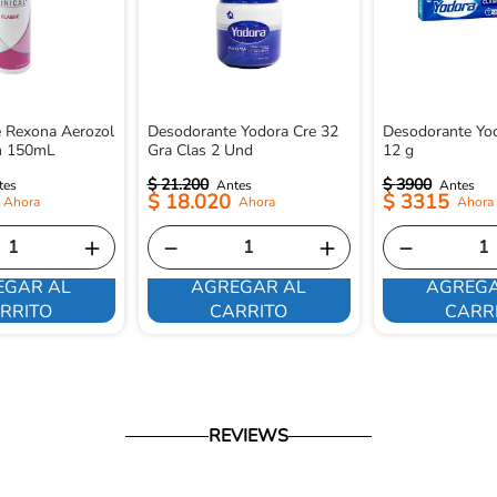
 Rexona Aerozol
Desodorante Yodora Cre 32
Desodorante Yo
m 150mL
Gra Clas 2 Und
12 g
$
21
.
200
$
3900
$
18
.
020
$
3315
＋
－
＋
－
EGAR AL
AGREGAR AL
AGREGA
RRITO
CARRITO
CARR
REVIEWS