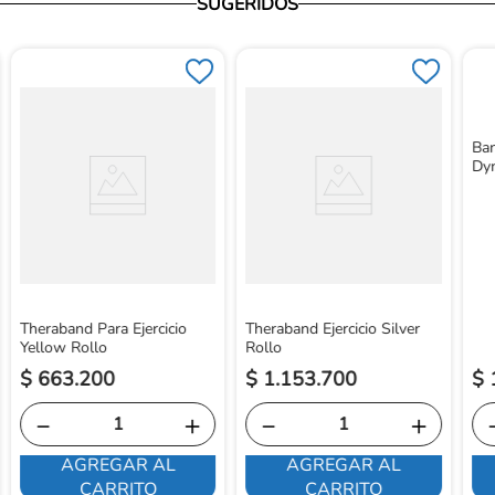
SUGERIDOS
Ban
Dy
Theraband Para Ejercicio
Theraband Ejercicio Silver
Yellow Rollo
Rollo
$
663
.
200
$
1
.
153
.
700
$
－
＋
－
＋
AGREGAR AL
AGREGAR AL
CARRITO
CARRITO