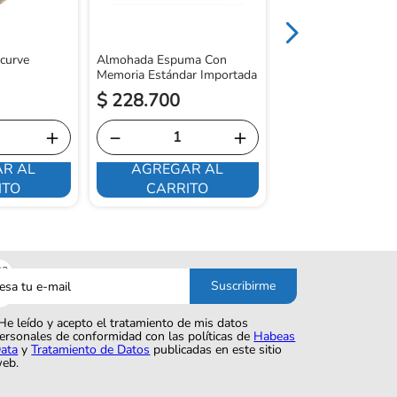
curve
Almohada Espuma Con
Memoria Estándar Importada
$
228
.
700
$
73
.
100
＋
－
＋
－
R AL
AGREGAR AL
AGREGAR 
ITO
CARRITO
CARRITO
sa
Suscribirme
o
He leído y acepto el tratamiento de mis datos
ersonales de conformidad con las políticas de
Habeas
ata
y
Tratamiento de Datos
publicadas en este sitio
eb.