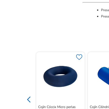
Prese
Pres
mbar Advanced Fit
sh Perlas
Cojín Cóccix Micro perlas
Cojín Cilínd