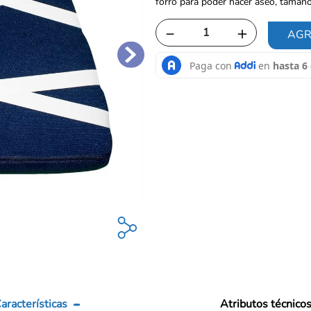
forro para poder hacer aseo, tamaño
－
＋
AGR
aracterísticas
Atributos técnico