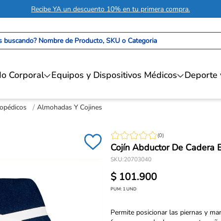
Recibe YA un descuento 10% en tu primera compra.
 buscando? Nombre de Producto, SKU o Categoria
o Corporal
Equipos y Dispositivos Médicos
Deporte 
topédicos
Almohadas Y Cojines
(
0
)
Cojín Abductor De Cadera 
SKU
:
20703040
$
101
.
900
PUM:
1
UND
Permite posicionar las piernas y ma