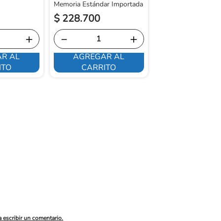
Memoria Estándar Importada
$
228
.
700
$
73
.
100
＋
－
＋
－
R AL
AGREGAR AL
AGREGAR 
ITO
CARRITO
CARRITO
a escribir un comentario.