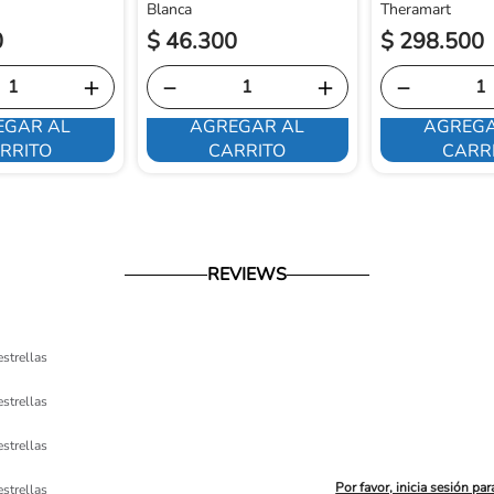
Blanca
Theramart
0
$
46
.
300
$
298
.
500
＋
－
＋
－
EGAR AL
AGREGAR AL
AGREGA
RRITO
CARRITO
CARR
REVIEWS
estrellas
estrellas
estrellas
Por favor, inicia sesión par
estrellas