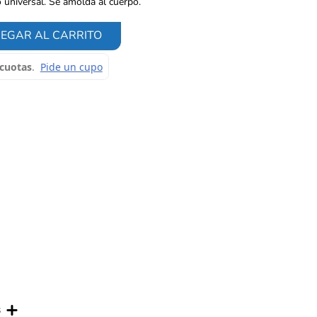
 universal. Se amolda al cuerpo.
EGAR AL CARRITO
s