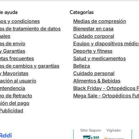
de ayuda
Categorías
os y condiciones
Medias de compresión
cas de tratamiento de datos
Bienestar en casa
nales
Cuidado corporal
cas de envío
Equipo y dispositivos médi
 Garantías
Deporte y fitness
tas frecuentes
Salud y medicamentos
cas de cambios y garantías
Belleza
 y Mayoristas
Cuidado personal
ación al usuario
Alimentos & Bebidas
ntendencia
Black Friday - Ortopédicos 
o de Retracto
Mega Sale - Ortopédicos Fu
ión del pago
Publicidad
Sitio Seguro:
Vigilado: