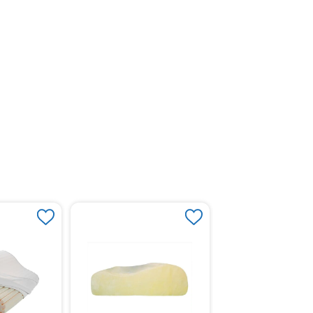
Cojín Cervical Blanc
Recovery