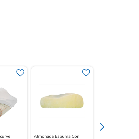
Cojín Cervical Blanc
Recovery
curve
Almohada Espuma Con