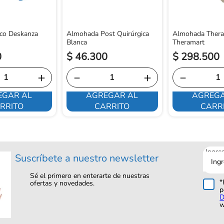
rico Deskanza
Almohada Post Quirúrgica
Almohada Thera
Blanca
Theramart
0
$
46
.
300
$
298
.
500
＋
－
＋
－
EGAR AL
AGREGAR AL
AGREGA
RRITO
CARRITO
CARR
Ingre
Suscríbete a nuestro newsletter
tu
corre
Sé el primero en enterarte de nuestras
*
ofertas y novedades.
p
D
w