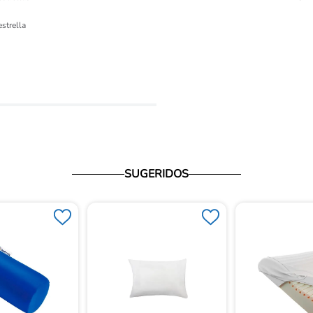
ón 
estrella
io
SUGERIDOS