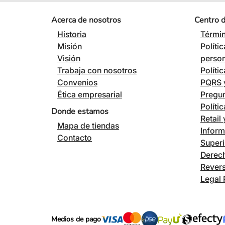
Acerca de nosotros
Centro 
Historia
Términ
Misión
Políti
Visión
perso
Trabaja con nosotros
Políti
Convenios
PQRS y
Ética empresarial
Pregun
Políti
Donde estamos
Retail
Mapa de tiendas
Inform
Contacto
Superi
Derech
Revers
Legal 
Medios de pago