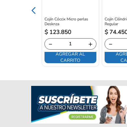
Cojín Cóccix Micro perlas
Cojín Cilínd
Desknza
Regular
.
850
$
123
.
850
$
74
.
45
＋
－
＋
－
GREGAR AL
AGREGAR AL
AGR
CARRITO
CARRITO
CA